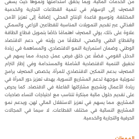
من الخدمات المالية، وبما يحقق استدامتها ونموها حيث يسعى
المصرف إلى الإسهام في تنمية القطاعات التجارية والخدمية
المختلفة، وتوسيع قاعدة الإنتاج المحلي، إضافةً إلى تعزيز الأمن
الغذائي عبر تقديم التمويلات المناسبة للقطاعين الزراعي والسمكي
علاوة على ذلك، يولي المصرف اهتمامًا خاصًا بتمويل قطاع الطاقة
والقطاع الطبي والصحي، انطلاقًا من رؤيته في دعم الاقتصاد
الوطني، وضمان استمرارية النمو الاقتصادي، والمساهمة في زيادة
الدخل القومي، فضلًا عن خلق فرص عمل جديدة، مما يسهم في
تحقيق التنمية الاقتصادية الشاملة والمستدامة وفي إطار التزام
المصرف بدعم التمكين الاقتصادي للمرأة، يخصص المصرف برامج
تمويلية موجهة لدعم المشاريع النسوية، بهدف تعزيز دور المرأة في
ريادة الأعمال وتشجيع مشاركتها الفاعلة في الاقتصاد. كما يحرص
على تقديم حلول مالية مبتكرة تتناسب مع احتياجات النساء صاحبات
المشاريع، مما يسهم في تعزيز الاستقلال المالي لهن، ويدعم نمو
المشاريع النسائية في مختلف القطاعات، لا سيما في المجالات
الحرفية والتجارية والخدمية.
المميزات